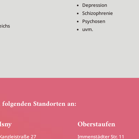
Depression
Schizophrenie
Psychosen
eichs
uvm.
 folgenden Standorten an:
Isny
Oberstaufen
Kanzleistraße 27
Immenstädter Str. 11