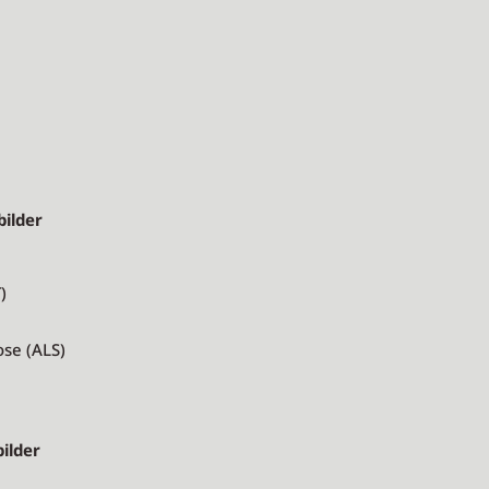
ilder
)
se (ALS)
bilder