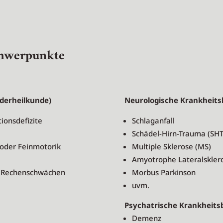
chwerpunkte
nderheilkunde)
Neurologische Krankheitsb
ionsdefizite
Schlaganfall
Schädel-Hirn-Trauma (SHT
oder Feinmotorik
Multiple Sklerose (MS)
Amyotrophe Lateralsklero
d Rechenschwächen
Morbus Parkinson
uvm.
Psychatrische Krankheits
Demenz