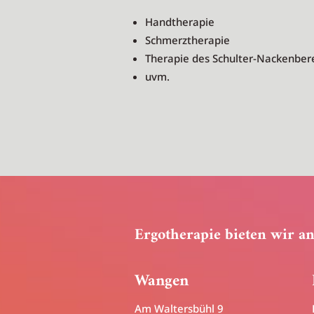
Handtherapie
Schmerztherapie
Therapie des Schulter-Nackenber
uvm.
Ergotherapie bieten wir an
Wangen
Am Waltersbühl 9