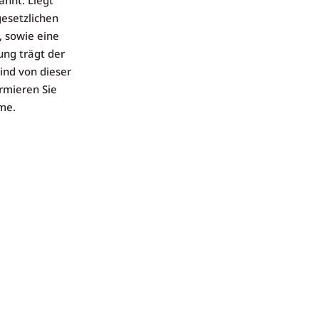
nnt. Liegt
gesetzlichen
, sowie eine
ng trägt der
sind von dieser
ormieren Sie
hme.