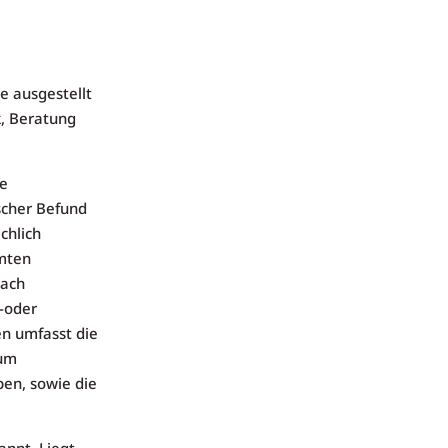
e ausgestellt
k, Beratung
he
scher Befund
chlich
mmten
nach
-oder
n umfasst die
zum
en, sowie die